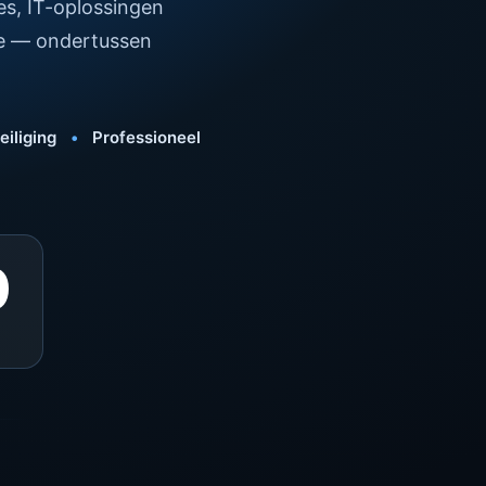
es, IT-oplossingen
ne — ondertussen
iliging
•
Professioneel
0