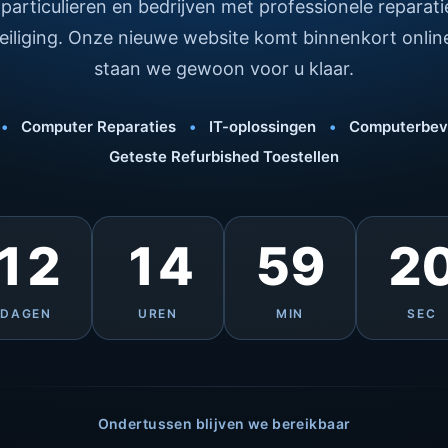
 particulieren en bedrijven met professionele reparati
iliging. Onze nieuwe website komt binnenkort onli
staan we gewoon voor u klaar.
•
Computer Reparaties
•
IT-oplossingen
•
Computerbeve
Geteste Refurbished Toestellen
12
14
59
2
DAGEN
UREN
MIN
SEC
Ondertussen blijven we bereikbaar