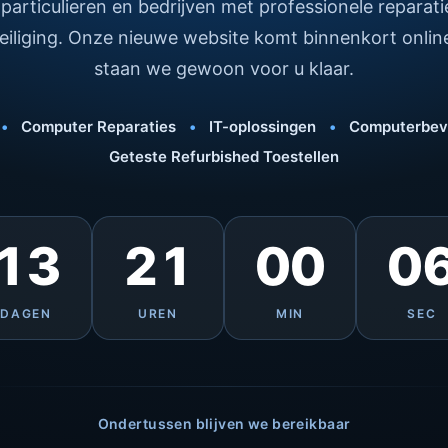
 particulieren en bedrijven met professionele reparati
iliging. Onze nieuwe website komt binnenkort onli
staan we gewoon voor u klaar.
•
Computer Reparaties
•
IT-oplossingen
•
Computerbeve
Geteste Refurbished Toestellen
13
21
00
0
DAGEN
UREN
MIN
SEC
Ondertussen blijven we bereikbaar