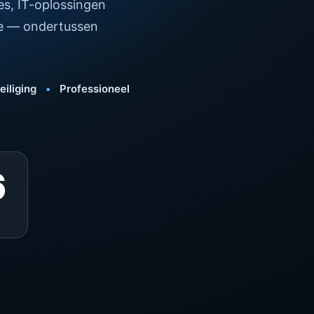
es, IT-oplossingen
ne — ondertussen
iliging
•
Professioneel
6