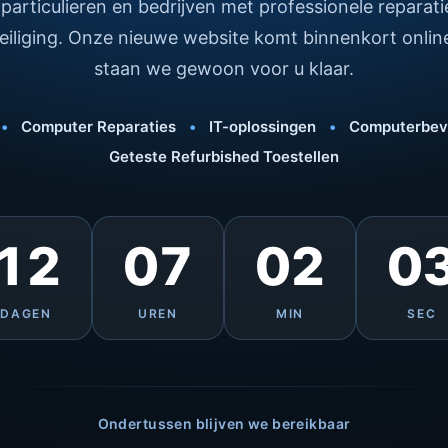
 particulieren en bedrijven met professionele reparati
iliging. Onze nieuwe website komt binnenkort onli
staan we gewoon voor u klaar.
•
Computer Reparaties
•
IT-oplossingen
•
Computerbeve
Geteste Refurbished Toestellen
12
07
02
0
DAGEN
UREN
MIN
SEC
Ondertussen blijven we bereikbaar