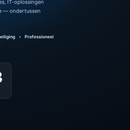
es, IT-oplossingen
ne — ondertussen
iliging
•
Professioneel
3